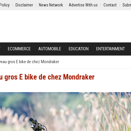
Policy
Disclaimer
News Network
Advertise With us
Contact
Subm
Y
ECOMMERCE
AUTOMOBILE
EDUCATION
ENTERTAINMENT
uveau gros E bike de chez Mondraker
au gros E bike de chez Mondraker