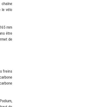
e chaîne
 le vélo
s 165 mm
ans être
ermet de
s freins
 carbone
 carbone
(Podium,
 haut de