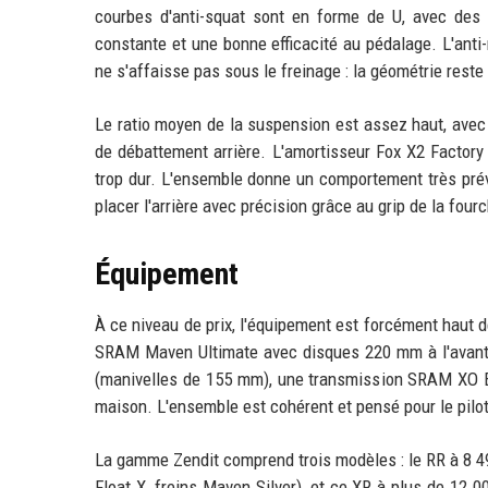
courbes d'anti-squat sont en forme de U, avec des
constante et une bonne efficacité au pédalage. L'anti-r
ne s'affaisse pas sous le freinage : la géométrie reste 
Le ratio moyen de la suspension est assez haut, avec
de débattement arrière. L'amortisseur Fox X2 Factory
trop dur. L'ensemble donne un comportement très prévi
placer l'arrière avec précision grâce au grip de la four
Équipement
À ce niveau de prix, l'équipement est forcément haut 
SRAM Maven Ultimate avec disques 220 mm à l'avant,
(manivelles de 155 mm), une transmission SRAM XO Ea
maison. L'ensemble est cohérent et pensé pour le pil
La gamme Zendit comprend trois modèles : le RR à 8 499
Float X, freins Maven Silver), et ce XR à plus de 12 0