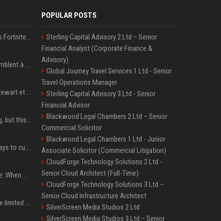
POPULAR POSTS
Kai Cenat débarque dans Fortnite avec un skin Icon Series, révélation ce 18 août
Sterling Capital Advisory 2 Ltd – Senior
Financial Analyst (Corporate Finance &
Advisory)
« Ses convictions ressemblent à celles d’un Américain moyen » : Joe Rogan, le roi des podcasteurs, faiseur d’opinion débridé
Global Journey Travel Services 1 Ltd - Senior
Travel Operations Manager
Team USA avec Clark, Stewart et Wilson
Sterling Capital Advisory 3 Ltd - Senior
Financial Advisor
Blackwood Legal Chambers 2 Ltd – Senior
New AirPods are coming, but this is one of the best deals yet on AirPods Pro 3
Commercial Solicitor
Blackwood Legal Chambers 1 Ltd - Junior
iOS 27 adds four new ways to customize your iPhone’s Lock Screen
Associate Solicitor (Commercial Litigation)
CloudForge Technology Solutions 2 Ltd -
Senior Cloud Architect (Full-Time)
iPhone 18 Pro event date: When Apple announced its event over the last six years
CloudForge Technology Solutions 3 Ltd –
Senior Cloud Infrastructure Architect
iPhone 18 Pro could have limited availability right after launch: report
SilverScreen Media Studios 2 Ltd
SilverScreen Media Studios 3 Ltd – Senior