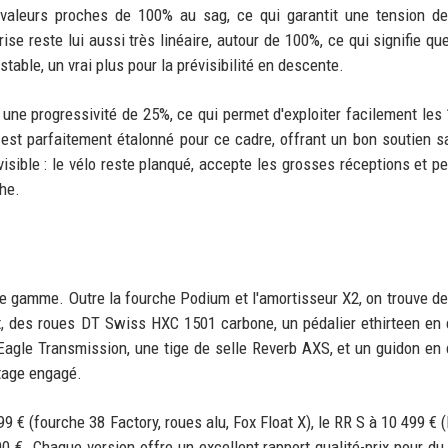
 valeurs proches de 100% au sag, ce qui garantit une tension d
ise reste lui aussi très linéaire, autour de 100%, ce qui signifie que
stable, un vrai plus pour la prévisibilité en descente.
 une progressivité de 25%, ce qui permet d'exploiter facilement le
 est parfaitement étalonné pour ce cadre, offrant un bon soutien s
sible : le vélo reste planqué, accepte les grosses réceptions et p
che.
de gamme. Outre la fourche Podium et l'amortisseur X2, on trouve de
 des roues DT Swiss HXC 1501 carbone, un pédalier ethirteen en
gle Transmission, une tige de selle Reverb AXS, et un guidon en
otage engagé.
 € (fourche 38 Factory, roues alu, Fox Float X), le RR S à 10 499 € 
00 €. Chaque version offre un excellent rapport qualité-prix pour du