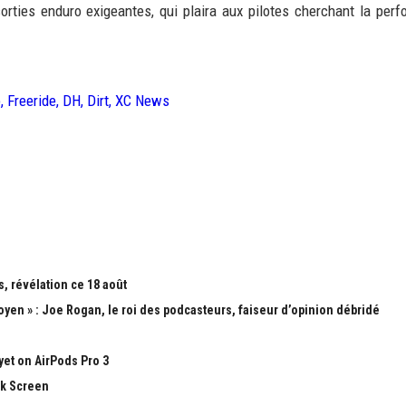
orties enduro exigeantes, qui plaira aux pilotes cherchant la per
, Freeride, DH, Dirt, XC News
, révélation ce 18 août
yen » : Joe Rogan, le roi des podcasteurs, faiseur d’opinion débridé
yet on AirPods Pro 3
ck Screen