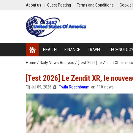
About us
Guest Posting
Terms and Conditions
Cookie 
HEALTH
FINANCE
TRAVEL
TECHNOLOG
Home
/
Daily News Analysis
/
[Test 2026] Le Zendit XR, le no
[Test 2026] Le Zendit XR, le nouve
Jul 09, 2026
Twila Rosenbaum
110 views