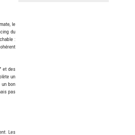
mate, le
acing du
chable :
 cohérent
° et des
plète un
e un bon
mais pas
ent. Les