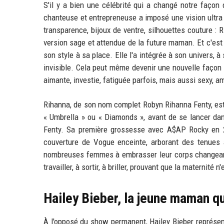
S'il y a bien une célébrité qui a changé notre façon
chanteuse et entrepreneuse a imposé une vision ultra 
transparence, bijoux de ventre, silhouettes couture :
version sage et attendue de la future maman. Et c'est p
son style à sa place. Elle l'a intégrée à son univers, à
invisible. Cela peut même devenir une nouvelle façon 
aimante, investie, fatiguée parfois, mais aussi sexy, a
Rihanna, de son nom complet Robyn Rihanna Fenty, es
« Umbrella » ou « Diamonds », avant de se lancer dan
Fenty. Sa première grossesse avec A$AP Rocky en 2
couverture de Vogue enceinte, arborant des tenues a
nombreuses femmes à embrasser leur corps changeant 
travailler, à sortir, à briller, prouvant que la maternité
Hailey Bieber, la jeune maman q
À l'opposé du show permanent, Hailey Bieber représent