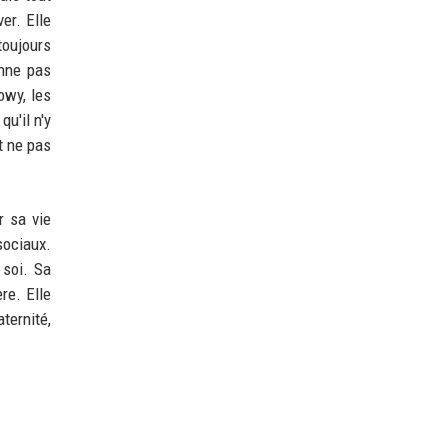
er. Elle
toujours
onne pas
owy, les
u'il n'y
t ne pas
r sa vie
sociaux.
 soi. Sa
re. Elle
ternité,