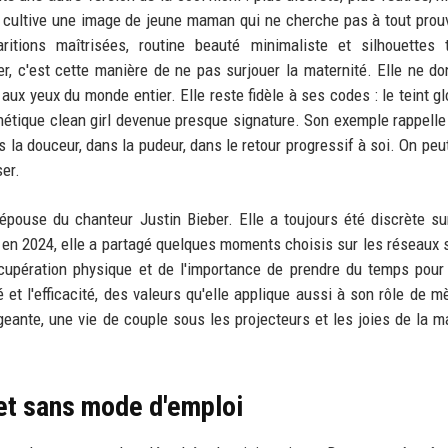
le cultive une image de jeune maman qui ne cherche pas à tout prouv
ritions maîtrisées, routine beauté minimaliste et silhouettes 
er, c'est cette manière de ne pas surjouer la maternité. Elle ne d
ux yeux du monde entier. Elle reste fidèle à ses codes : le teint gl
hétique clean girl devenue presque signature. Son exemple rappelle q
 la douceur, dans la pudeur, dans le retour progressif à soi. On peu
er.
épouse du chanteur Justin Bieber. Elle a toujours été discrète su
 en 2024, elle a partagé quelques moments choisis sur les réseaux 
cupération physique et de l'importance de prendre du temps pour
 et l'efficacité, des valeurs qu'elle applique aussi à son rôle de mè
igeante, une vie de couple sous les projecteurs et les joies de la ma
e et sans mode d'emploi