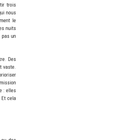
ir trois
qui nous
iment le
es nuits
t pas un
tre. Des
t vaste.
rioriser
 mission
 : elles
 Et cela
s ou des