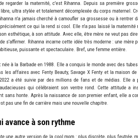
 de regarder la maternité, c'est Rihanna. Depuis sa première gross
libre, ultra stylée et totalement décomplexée du corps maternel. Cr
 Rihanna n'a jamais cherché à camoufler sa grossesse ou à rentrer 
récisément ce qui la rend si cool. Elle n'a pas laissé la maternité r
 son esthétique, à son attitude. Avec elle, être mère ne veut pas dire
de s'affirmer. Rihanna incarne cette idée très moderne : une mère p
mbitieuse, puissante et spectaculaire. Bref, une femme entière.
t née à la Barbade en 1988. Elle a conquis le monde avec des tub
s les affaires avec Fenty Beauty, Savage X Fenty et la maison de
022 a été suivie par des millions de fans et de médias. Elle a
udacieuses qui célébraient son ventre rond. Cette attitude a in
sans honte. Après la naissance de son premier enfant, elle a co
 n'est pas une fin de carrière mais une nouvelle chapitre.
ui avance à son rythme
e une autre version de la cool mom : plus discrète, plus feutrée, m