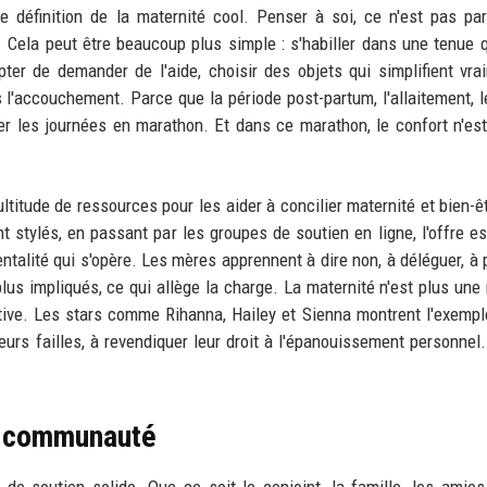
 définition de la maternité cool. Penser à soi, ce n'est pas part
 Cela peut être beaucoup plus simple : s'habiller dans une tenue 
pter de demander de l'aide, choisir des objets qui simplifient vra
 l'accouchement. Parce que la période post-partum, l'allaitement, l
r les journées en marathon. Et dans ce marathon, le confort n'es
itude de ressources pour les aider à concilier maternité et bien-ê
 stylés, en passant par les groupes de soutien en ligne, l'offre es
alité qui s'opère. Les mères apprennent à dire non, à déléguer, à p
lus impliqués, ce qui allège la charge. La maternité n'est plus une
ctive. Les stars comme Rihanna, Hailey et Sienna montrent l'exemple
 leurs failles, à revendiquer leur droit à l'épanouissement personnel.
la communauté
de soutien solide. Que ce soit le conjoint, la famille, les amie