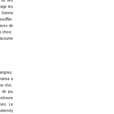
tage les
. Sienna
ouffler.
paces de
 choix :
i assume
amples.
ihanna a
me chic.
n de jeu
retrouve
ives. Le
aternity