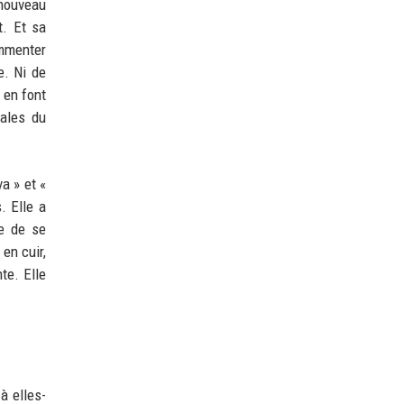
 nouveau
t. Et sa
ommenter
e. Ni de
 en font
tales du
a » et «
. Elle a
se de se
en cuir,
te. Elle
à elles-