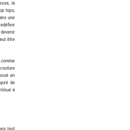
esse, la
op tops,
dans une
edéfinir
 devenir
eut être
es comme
 couture
 posé en
spiré de
ntinué à
ais tout