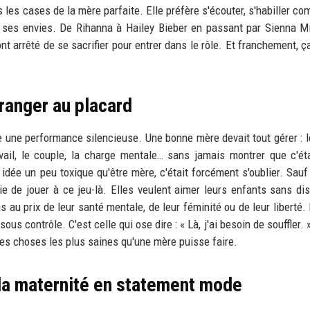
 les cases de la mère parfaite. Elle préfère s'écouter, s'habiller co
, ses envies. De Rihanna à Hailey Bieber en passant par Sienna Mil
 arrêté de se sacrifier pour entrer dans le rôle. Et franchement, ça
ranger au placard
une performance silencieuse. Une bonne mère devait tout gérer : l
avail, le couple, la charge mentale… sans jamais montrer que c'éta
dée un peu toxique qu'être mère, c'était forcément s'oublier. Sauf
e de jouer à ce jeu-là. Elles veulent aimer leurs enfants sans dis
s au prix de leur santé mentale, de leur féminité ou de leur liberté. 
ous contrôle. C'est celle qui ose dire : « Là, j'ai besoin de souffler. 
es choses les plus saines qu'une mère puisse faire.
r la maternité en statement mode