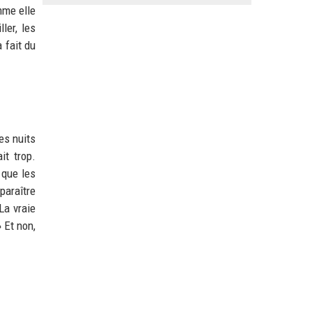
mme elle
ler, les
 fait du
es nuits
it trop.
 que les
paraître
La vraie
» Et non,