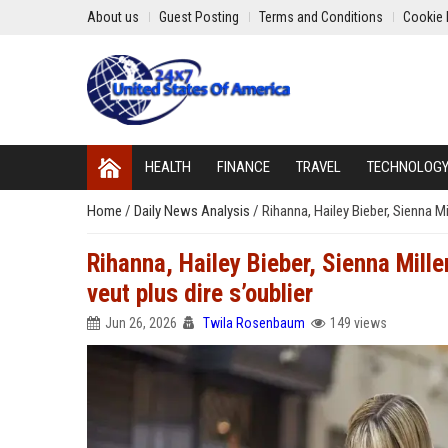
About us
Guest Posting
Terms and Conditions
Cookie 
HEALTH
FINANCE
TRAVEL
TECHNOLOG
Home
/
Daily News Analysis
/
Rihanna, Hailey Bieber, Sienna M
Rihanna, Hailey Bieber, Sienna Mil
veut plus dire s’oublier
Jun 26, 2026
Twila Rosenbaum
149 views