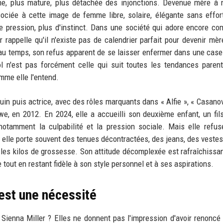
ème, plus mature, plus détachée des injonctions. Devenue mère à
sociée à cette image de femme libre, solaire, élégante sans effor
de pression, plus d'instinct. Dans une société qui adore encore c
 rappelle qu'il n'existe pas de calendrier parfait pour devenir mèr
t au temps, son refus apparent de se laisser enfermer dans une case
l n'est pas forcément celle qui suit toutes les tendances paren
mme elle l'entend.
 puis actrice, avec des rôles marquants dans « Alfie », « Casanov
we, en 2012. En 2024, elle a accueilli son deuxième enfant, un fils
 notamment la culpabilité et la pression sociale. Mais elle refu
 elle porte souvent des tenues décontractées, des jeans, des vestes 
 les kilos de grossesse. Son attitude décomplexée est rafraîchissan
tout en restant fidèle à son style personnel et à ses aspirations.
'est une nécessité
Sienna Miller ? Elles ne donnent pas l'impression d'avoir renoncé 