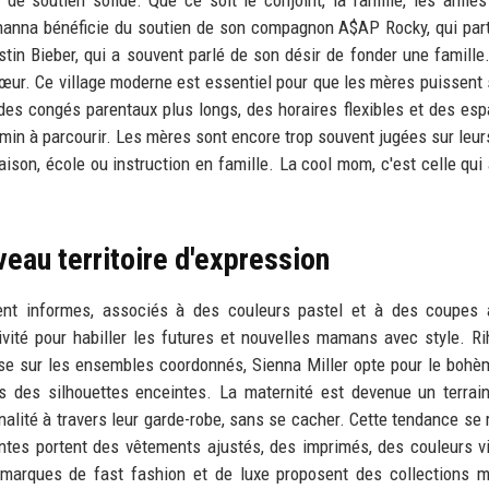
ihanna bénéficie du soutien de son compagnon A$AP Rocky, qui par
tin Bieber, qui a souvent parlé de son désir de fonder une famille
œur. Ce village moderne est essentiel pour que les mères puissent s
es congés parentaux plus longs, des horaires flexibles et des es
emin à parcourir. Les mères sont encore trop souvent jugées sur leurs
maison, école ou instruction en famille. La cool mom, c'est celle qu
veau territoire d'expression
vent informes, associés à des couleurs pastel et à des coupes 
ivité pour habiller les futures et nouvelles mamans avec style. R
ise sur les ensembles coordonnés, Sienna Miller opte pour le bohè
s des silhouettes enceintes. La maternité est devenue un terrai
alité à travers leur garde-robe, sans se cacher. Cette tendance se 
ntes portent des vêtements ajustés, des imprimés, des couleurs v
s marques de fast fashion et de luxe proposent des collections m