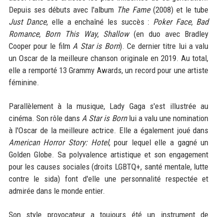
Depuis ses débuts avec l'album
The Fame
(2008) et le tube
Just Dance
, elle a enchaîné les succès :
Poker Face
,
Bad
Romance
,
Born This Way
,
Shallow
(en duo avec Bradley
Cooper pour le film
A Star is Born
). Ce dernier titre lui a valu
un Oscar de la meilleure chanson originale en 2019. Au total,
elle a remporté 13 Grammy Awards, un record pour une artiste
féminine.
Parallèlement à la musique, Lady Gaga s'est illustrée au
cinéma. Son rôle dans
A Star is Born
lui a valu une nomination
à l'Oscar de la meilleure actrice. Elle a également joué dans
American Horror Story: Hotel
, pour lequel elle a gagné un
Golden Globe. Sa polyvalence artistique et son engagement
pour les causes sociales (droits LGBTQ+, santé mentale, lutte
contre le sida) font d'elle une personnalité respectée et
admirée dans le monde entier.
Son style provocateur a toujours été un instrument de