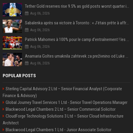
Tether Gold reserves rise 9.5% as gold posts worst quarter in 13 years
Aug 06, 2026
Sabalenka après sa victoire à Toronto : « J'étais prête à affronter les difficultés »
Aug 06, 2026
Patrick Mahomes à 100% pour le camp d’entraînement ! les 8 infos NFL du mercredi
Aug 06, 2026
Anamaria Goltes umaknila zahtevek za preživnino od Luke Dončića
Aug 06, 2026
POPULAR POSTS
Sterling Capital Advisory 2 Ltd – Senior Financial Analyst (Corporate
Finance & Advisory)
Global Journey Travel Services 1 Ltd - Senior Travel Operations Manager
Blackwood Legal Chambers 2 Ltd – Senior Commercial Solicitor
CloudForge Technology Solutions 3 Ltd – Senior Cloud Infrastructure
Architect
Blackwood Legal Chambers 1 Ltd - Junior Associate Solicitor