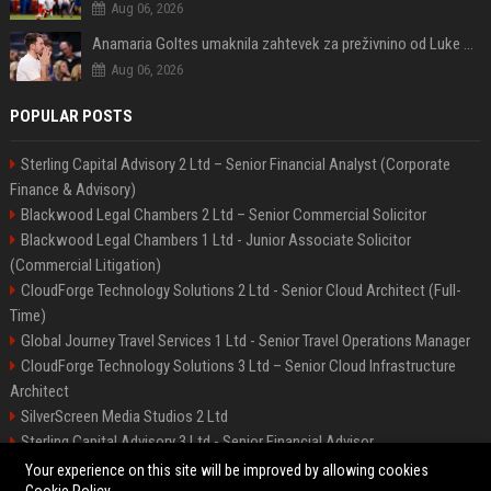
Aug 06, 2026
Anamaria Goltes umaknila zahtevek za preživnino od Luke Dončića
Aug 06, 2026
POPULAR POSTS
Sterling Capital Advisory 2 Ltd – Senior Financial Analyst (Corporate
Finance & Advisory)
Blackwood Legal Chambers 2 Ltd – Senior Commercial Solicitor
Blackwood Legal Chambers 1 Ltd - Junior Associate Solicitor
(Commercial Litigation)
CloudForge Technology Solutions 2 Ltd - Senior Cloud Architect (Full-
Time)
Global Journey Travel Services 1 Ltd - Senior Travel Operations Manager
CloudForge Technology Solutions 3 Ltd – Senior Cloud Infrastructure
Architect
SilverScreen Media Studios 2 Ltd
Sterling Capital Advisory 3 Ltd - Senior Financial Advisor
SilverScreen Media Studios 3 Ltd – Senior Content Producer
Your experience on this site will be improved by allowing cookies