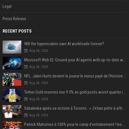
Legal
Press Release
RECENT POSTS
Will the hyperscalers own AI workloads forever?
Aug 06, 2026
Microsoft Web IQ: Ground your AI agents with up-to-date web data
Aug 06, 2026
NFL. Jalen Hurts devient le joueur le mieux payé de l’histoire du championnat de football américain
Aug 06, 2026
Tether Gold reserves rise 9.5% as gold posts worst quarter in 13 years
Aug 06, 2026
Sabalenka après sa victoire à Toronto : « J'étais prête à affronter les difficultés »
Aug 06, 2026
Patrick Mahomes à 100% pour le camp d’entraînement ! les 8 infos NFL du mercredi