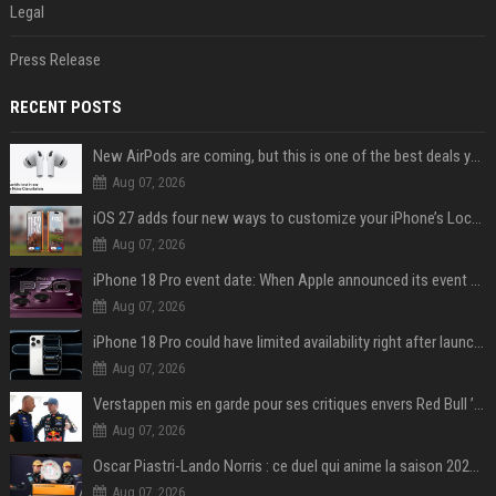
Legal
Press Release
RECENT POSTS
New AirPods are coming, but this is one of the best deals yet on AirPods Pro 3
Aug 07, 2026
iOS 27 adds four new ways to customize your iPhone’s Lock Screen
Aug 07, 2026
iPhone 18 Pro event date: When Apple announced its event over the last six years
Aug 07, 2026
iPhone 18 Pro could have limited availability right after launch: report
Aug 07, 2026
Verstappen mis en garde pour ses critiques envers Red Bull ’qui vont parfois trop loin’
Aug 07, 2026
Oscar Piastri-Lando Norris : ce duel qui anime la saison 2025 de Formule 1
Aug 07, 2026