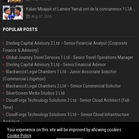
Kylian Mbappé et Lamine Yamal ont de la concurrence ? L’IA annonce les 5 joueurs qui vont dominer le football dans les années à venir !
Aug 07, 2026
POPULAR POSTS
Sterling Capital Advisory 2 Ltd – Senior Financial Analyst (Corporate
Finance & Advisory)
Global Journey Travel Services 1 Ltd - Senior Travel Operations Manager
Sterling Capital Advisory 3 Ltd - Senior Financial Advisor
Blackwood Legal Chambers 1 Ltd - Junior Associate Solicitor
(Commercial Litigation)
Blackwood Legal Chambers 2 Ltd – Senior Commercial Solicitor
SilverScreen Media Studios 2 Ltd
CloudForge Technology Solutions 2 Ltd - Senior Cloud Architect (Full-
Time)
CloudForge Technology Solutions 3 Ltd – Senior Cloud Infrastructure
Architect
SilverScreen Media Studios 3 Ltd – Senior Content Producer
Your experience on this site will be improved by allowing cookies
Cookie Policy