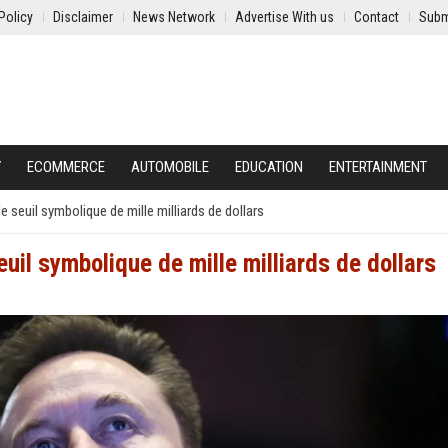
Policy
Disclaimer
News Network
Advertise With us
Contact
Subm
Y
ECOMMERCE
AUTOMOBILE
EDUCATION
ENTERTAINMENT
e seuil symbolique de mille milliards de dollars
euil symbolique de mille milliards de dollars