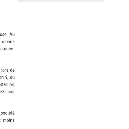
esse. Au
s usines
barquée.
 lors de
on 9, du
tarlink,
eX, soit
(société
nt moins