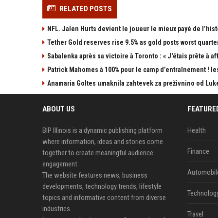
RELATED POSTS
NFL. Jalen Hurts devient le joueur le mieux payé de l’his
Tether Gold reserves rise 9.5% as gold posts worst quarter
Sabalenka après sa victoire à Toronto : « J'étais prête à aff
Patrick Mahomes à 100% pour le camp d’entraînement ! le
Anamaria Goltes umaknila zahtevek za preživnino od Luk
ABOUT US
FEATURE
BIP Illinois is a dynamic publishing platform
Health
where information, ideas and stories come
Finance
together to create meaningful audience
engagement.
Automobil
The website features news, business
developments, technology trends, lifestyle
Technolog
topics and informative content from diverse
industries.
Travel