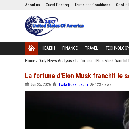
About us
Guest Posting
Terms and Conditions
Cookie 
HEALTH
FINANCE
TRAVEL
TECHNOLOG
Home
/
Daily News Analysis
/
La fortune d'Elon Musk franchit l
La fortune d'Elon Musk franchit le s
Jun 25, 2026
Twila Rosenbaum
123 views