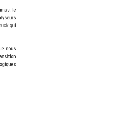
imus, le
alyseurs
ruck qui
que nous
ansition
logiques