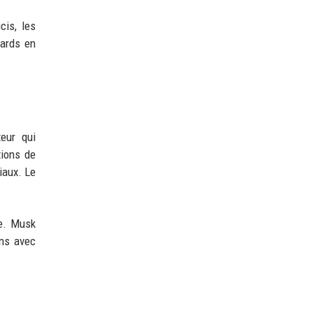
cis, les
iards en
eur qui
tions de
iaux. Le
le. Musk
ens avec