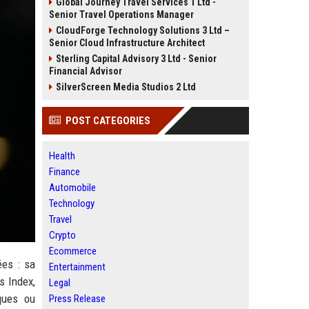
Global Journey Travel Services 1 Ltd -
Senior Travel Operations Manager
CloudForge Technology Solutions 3 Ltd –
Senior Cloud Infrastructure Architect
Sterling Capital Advisory 3 Ltd - Senior
Financial Advisor
SilverScreen Media Studios 2 Ltd
POST CATEGORIES
Health
Finance
Automobile
Technology
Travel
Crypto
Ecommerce
ées : sa
Entertainment
s Index,
Legal
ques ou
Press Release