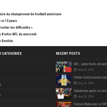
toire du championnat de football américain
 in 13 years
ronter les difficultés »
s 8 infos NFL du mercredi
e Dončića
D CATEGORIES
RECENT POSTS
Aug 06, 2026
Aug 06, 2026
e
y
Aug 06, 2026