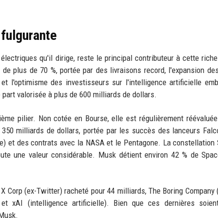
 fulgurante
électriques qu'il dirige, reste le principal contributeur à cette rich
 de plus de 70 %, portée par des livraisons record, l'expansion de
t l'optimisme des investisseurs sur l'intelligence artificielle em
part valorisée à plus de 600 milliards de dollars.
ième pilier. Non cotée en Bourse, elle est régulièrement réévaluée
s 350 milliards de dollars, portée par les succès des lanceurs Falc
e) et des contrats avec la NASA et le Pentagone. La constellation S
joute une valeur considérable. Musk détient environ 42 % de Spac
: X Corp (ex-Twitter) racheté pour 44 milliards, The Boring Company 
et xAI (intelligence artificielle). Bien que ces dernières soie
 Musk.