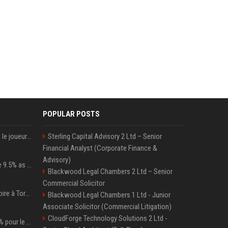
POPULAR POSTS
NFL. Jalen Hurts devient le joueur le mieux payé de l’histoire du championnat de football américain
Sterling Capital Advisory 2 Ltd – Senior
Financial Analyst (Corporate Finance &
Advisory)
Tether Gold reserves rise 9.5% as gold posts worst quarter in 13 years
Blackwood Legal Chambers 2 Ltd – Senior
Commercial Solicitor
Sabalenka après sa victoire à Toronto : « J'étais prête à affronter les difficultés »
Blackwood Legal Chambers 1 Ltd - Junior
Associate Solicitor (Commercial Litigation)
CloudForge Technology Solutions 2 Ltd -
Patrick Mahomes à 100% pour le camp d’entraînement ! les 8 infos NFL du mercredi