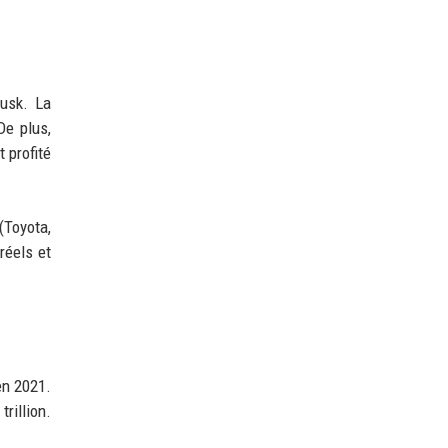
Musk. La
De plus,
t profité
(Toyota,
réels et
en 2021.
rillion.