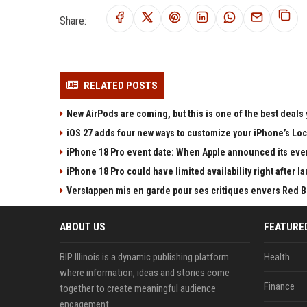
Share:
RELATED POSTS
New AirPods are coming, but this is one of the best deals 
iOS 27 adds four new ways to customize your iPhone’s Lo
iPhone 18 Pro event date: When Apple announced its event
iPhone 18 Pro could have limited availability right after l
Verstappen mis en garde pour ses critiques envers Red Bull
ABOUT US
FEATURE
BIP Illinois is a dynamic publishing platform
Health
where information, ideas and stories come
Finance
together to create meaningful audience
engagement.