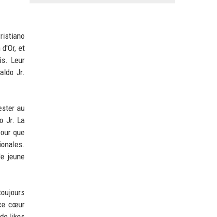
ristiano
d'Or, et
is. Leur
aldo Jr.
ester au
o Jr. La
pour que
ionales.
le jeune
toujours
 ce cœur
de likes