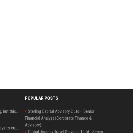
POPULAR POSTS
New AirPods are coming, but this is one of the best deals yet on AirPods Pro 3
Sterling Capital Advisory 2 Ltd – Senior
Financial Analyst (Corporate Finance &
Advisory)
iOS 27 adds four new ways to customize your iPhone’s Lock Screen
Global Journey Travel Services 1 Ltd - Senior