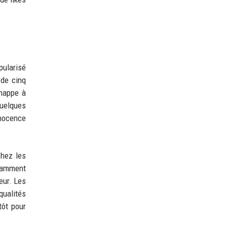
pularisé
 de cinq
chappe à
quelques
nnocence
chez les
otamment
eur. Les
qualités
tôt pour