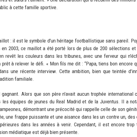
lic à cette famille sportive.
lot : il est le symbole d'un héritage footballistique sans pareil. Po
 en 2003, ce maillot a été porté lors de plus de 200 sélections et
 en revêt les couleurs dans les tribunes, avec une ferveur qui n'é
prêt à relever le défi. « Mon fils me dit : “Papa, tiens bon encore 
dans une récente interview. Cette ambition, bien que teintée d'i
adition familiale.
d gagnant. Alors que son père n'avait aucun trophée international 
s les équipes de jeunes du Real Madrid et de la Juventus. Il a n
ampeones, démontrant une précocité qui rappelle celle de son génit
ée, une frappe puissante et une aisance dans les un contre un, des 
upérieures dans les années à venir. Cependant, il est encore trop 
ession médiatique est déjà bien présente.