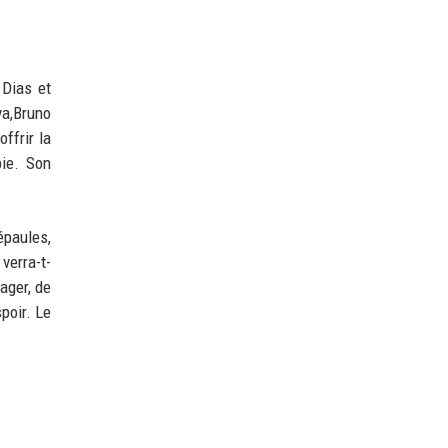
 Dias et
va,Bruno
ffrir la
bie. Son
 épaules,
verra-t-
ager, de
spoir. Le