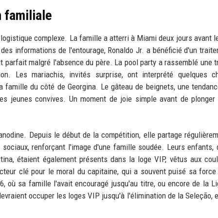
 familiale
ogistique complexe. La famille a atterri à Miami deux jours avant l
n des informations de l'entourage, Ronaldo Jr. a bénéficié d'un trait
oit parfait malgré l'absence du père. La pool party a rassemblé une t
ion. Les mariachis, invités surprise, ont interprété quelques 
 la famille du côté de Georgina. Le gâteau de beignets, une tendan
 les jeunes convives. Un moment de joie simple avant de plonger
anodine. Depuis le début de la compétition, elle partage régulière
ociaux, renforçant l'image d'une famille soudée. Leurs enfants, 
tina, étaient également présents dans la loge VIP, vêtus aux cou
acteur clé pour le moral du capitaine, qui a souvent puisé sa force
, où sa famille l'avait encouragé jusqu'au titre, ou encore de la L
evraient occuper les loges VIP jusqu'à l'élimination de la Seleção, 