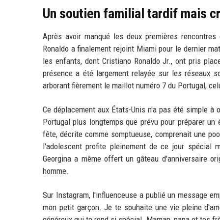
Un soutien familial tardif mais c
Après avoir manqué les deux premières rencontres d
Ronaldo a finalement rejoint Miami pour le dernier ma
les enfants, dont Cristiano Ronaldo Jr., ont pris pla
présence a été largement relayée sur les réseaux s
arborant fièrement le maillot numéro 7 du Portugal, ce
Ce déplacement aux États-Unis n'a pas été simple à o
Portugal plus longtemps que prévu pour préparer un é
fête, décrite comme somptueuse, comprenait une pool 
l'adolescent profite pleinement de ce jour spécial m
Georgina a même offert un gâteau d'anniversaire orig
homme.
Sur Instagram, l'influenceuse a publié un message emp
mon petit garçon. Je te souhaite une vie pleine d'am
généreux qui te rend si spécial. Maman, papa et tes frè