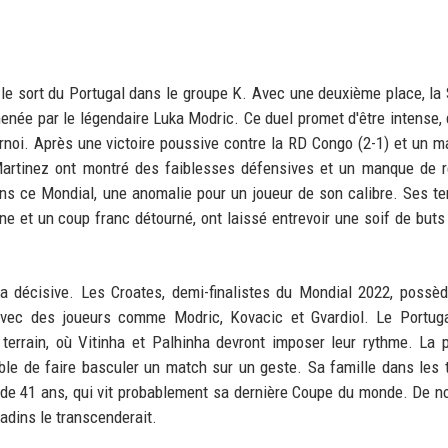
 le sort du Portugal dans le groupe K. Avec une deuxième place, la
menée par le légendaire Luka Modric. Ce duel promet d'être intense, 
rnoi. Après une victoire poussive contre la RD Congo (2-1) et un m
Martinez ont montré des faiblesses défensives et un manque de 
s ce Mondial, une anomalie pour un joueur de son calibre. Ses te
ne et un coup franc détourné, ont laissé entrevoir une soif de buts 
ra décisive. Les Croates, demi-finalistes du Mondial 2022, possè
 avec des joueurs comme Modric, Kovacic et Gvardiol. Le Portug
errain, où Vitinha et Palhinha devront imposer leur rythme. La 
ble de faire basculer un match sur un geste. Sa famille dans les 
r de 41 ans, qui vit probablement sa dernière Coupe du monde. De 
radins le transcenderait.