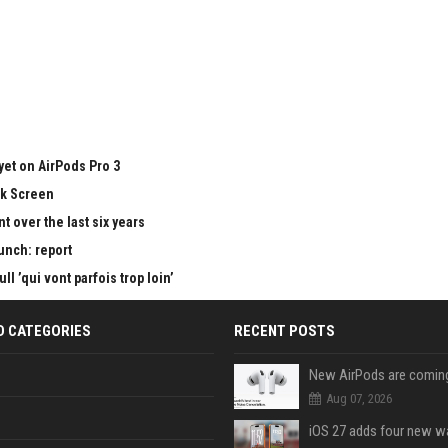
yet on AirPods Pro 3
ck Screen
 over the last six years
aunch: report
 ’qui vont parfois trop loin’
D CATEGORIES
RECENT POSTS
Aug 07, 2026