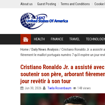
About us
Guest Posting
Terms and Conditions
Cookie 
HEALTH
FINANCE
TRAVEL
TECHNOLOG
Home
/
Daily News Analysis
/
Cristiano Ronaldo Jr. a assisté
fièrement le maillot portugais numéro 7 qu’il espère un jour revê
Cristiano Ronaldo Jr. a assisté av
soutenir son père, arborant fièremen
jour revêtir à son tour
Jun 30, 2026
Twila Rosenbaum
148 views