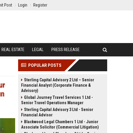
it Post
Login
Register
REAL ESTATE
LEGAL
PRESS RELEASE
POPULAR POSTS
Sterling Capital Advisory 2 Ltd – Senior
ur
Financial Analyst (Corporate Finance &
Advisory)
un
Global Journey Travel Services 1 Ltd -
Senior Travel Operations Manager
Sterling Capital Advisory 3 Ltd - Senior
Financial Advisor
Blackwood Legal Chambers 1 Ltd - Junior
Associate Solicitor (Commercial Litigation)