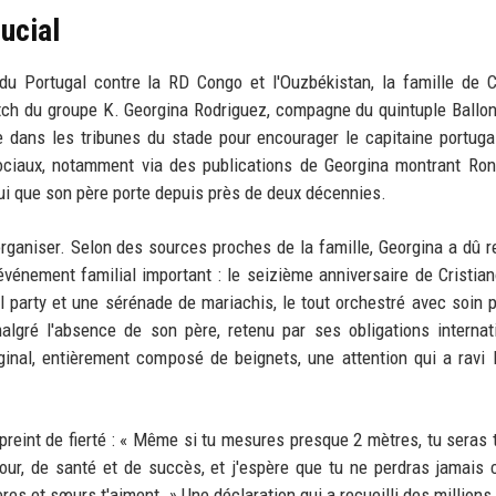
rucial
u Portugal contre la RD Congo et l'Ouzbékistan, la famille de C
tch du groupe K. Georgina Rodriguez, compagne du quintuple Ballon 
ce dans les tribunes du stade pour encourager le capitaine portuga
ociaux, notamment via des publications de Georgina montrant Ron
lui que son père porte depuis près de deux décennies.
rganiser. Selon des sources proches de la famille, Georgina a dû r
vénement familial important : le seizième anniversaire de Cristian
party et une sérénade de mariachis, le tout orchestré avec soin 
algré l'absence de son père, retenu par ses obligations internat
inal, entièrement composé de beignets, une attention qui a ravi 
reint de fierté : « Même si tu mesures presque 2 mètres, tu seras 
our, de santé et de succès, et j'espère que tu ne perdras jamais
res et sœurs t'aiment. » Une déclaration qui a recueilli des millions 