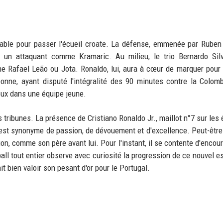
utable pour passer l'écueil croate. La défense, emmenée par Ruben
à un attaquant comme Kramaric. Au milieu, le trio Bernardo Sil
e Rafael Leão ou Jota. Ronaldo, lui, aura à cœur de marquer pour o
onne, ayant disputé l'intégralité des 90 minutes contre la Colom
eux dans une équipe jeune.
es tribunes. La présence de Cristiano Ronaldo Jr., maillot n°7 sur les
 est synonyme de passion, de dévouement et d'excellence. Peut-être 
on, comme son père avant lui. Pour l'instant, il se contente d'encour
tball tout entier observe avec curiosité la progression de ce nouvel e
it bien valoir son pesant d'or pour le Portugal.