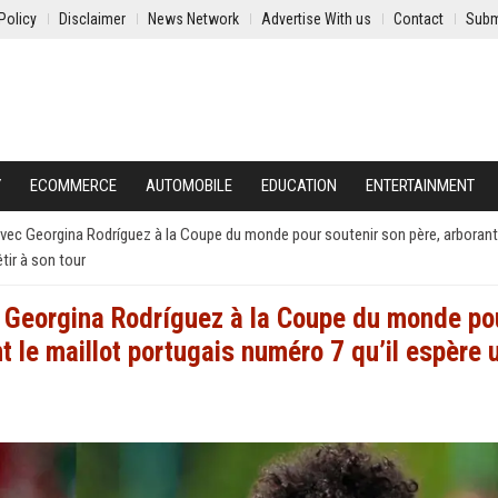
Policy
Disclaimer
News Network
Advertise With us
Contact
Subm
Y
ECOMMERCE
AUTOMOBILE
EDUCATION
ENTERTAINMENT
 avec Georgina Rodríguez à la Coupe du monde pour soutenir son père, arborant
tir à son tour
ec Georgina Rodríguez à la Coupe du monde po
t le maillot portugais numéro 7 qu’il espère 