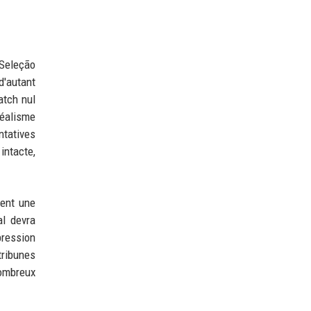
 Seleção
d'autant
atch nul
réalisme
ntatives
intacte,
dent une
al devra
pression
tribunes
nombreux