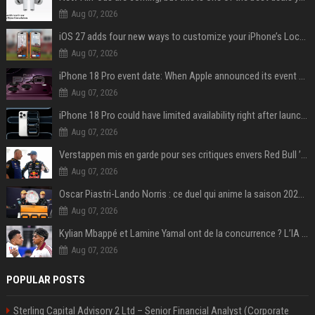
Aug 07, 2026
iOS 27 adds four new ways to customize your iPhone’s Lock Screen
Aug 07, 2026
iPhone 18 Pro event date: When Apple announced its event over the last six years
Aug 07, 2026
iPhone 18 Pro could have limited availability right after launch: report
Aug 07, 2026
Verstappen mis en garde pour ses critiques envers Red Bull ’qui vont parfois trop loin’
Aug 07, 2026
Oscar Piastri-Lando Norris : ce duel qui anime la saison 2025 de Formule 1
Aug 07, 2026
Kylian Mbappé et Lamine Yamal ont de la concurrence ? L’IA annonce les 5 joueurs qui vont dominer le football dans les années à venir !
Aug 07, 2026
POPULAR POSTS
Sterling Capital Advisory 2 Ltd – Senior Financial Analyst (Corporate