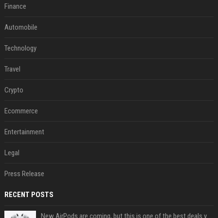
Finance
Automobile
Technology
Travel
Crypto
Ecommerce
Entertainment
Legal
Press Release
RECENT POSTS
New AirPods are coming, but this is one of the best deals yet on AirPods Pro 3